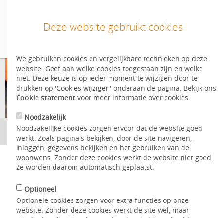
Deze website gebruikt cookies
We gebruiken cookies en vergelijkbare technieken op deze
Inloggen
website. Geef aan welke cookies toegestaan zijn en welke
Inloggen/inschrijven
niet. Deze keuze is op ieder moment te wijzigen door te
drukken op 'Cookies wijzigen' onderaan de pagina. Bekijk ons
Nog geen account?
Start hier
.
Cookie statement
voor meer informatie over cookies.
Één emailadres per inschrijving
Noodzakelijk
English
Noodzakelijke cookies zorgen ervoor dat de website goed
0
Lijst
Kaart
Favorieten
werkt. Zoals pagina's bekijken, door de site navigeren,
Aanbod
inloggen, gegevens bekijken en het gebruiken van de
woonwens. Zonder deze cookies werkt de website niet goed.
Waar bent u naar op zoek?
Mijn WoonWens
Ze worden daarom automatisch geplaatst.
Hoe werkt het?
Optioneel
Optionele cookies zorgen voor extra functies op onze
Contact
website. Zonder deze cookies werkt de site wel, maar