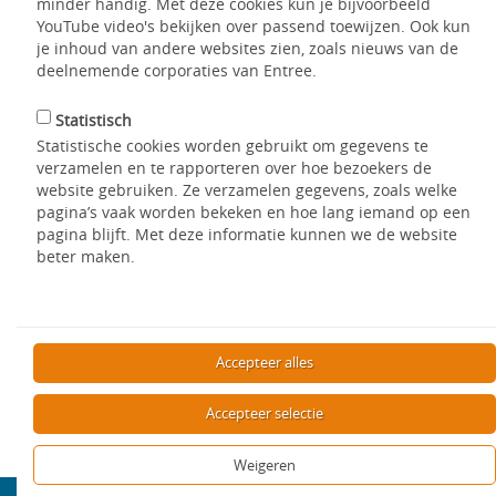
minder handig. Met deze cookies kun je bijvoorbeeld
YouTube video's bekijken over passend toewijzen. Ook kun
Een Fokuswoning is een aangepaste, gelijkvloerse en
je inhoud van andere websites zien, zoals nieuws van de
rolstoeltoegankelijke sociale huurwoning. Je huurt deze
deelnemende corporaties van Entree.
woning van de woningcorporatie. Deze woningen liggen
verspreid in een woonwijk of appartementengebouw en zien
Statistisch
er van buiten niet anders uit. Ze hebben twee tot vijf kamers
en zijn via een alarm-intercomsysteem verbonden met de
Statistische cookies worden gebruikt om gegevens te
hulppost, de ADL-eenheid.
verzamelen en te rapporteren over hoe bezoekers de
website gebruiken. Ze verzamelen gegevens, zoals welke
Fokus heeft bijna honderd projecten met in totaal ongeveer
pagina’s vaak worden bekeken en hoe lang iemand op een
1400 woningen in 65 plaatsen in Nederland. Kijk op de
pagina blijft. Met deze informatie kunnen we de website
website van Fokus voor de beschikbare woningen: Fokus
beter maken.
woningaanbod.
https://fokus.nl/woningaanbod.
Delen
Accepteer alles
Accepteer selectie
Terug
Weigeren