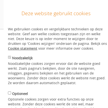
Deze website gebruikt cookies
We gebruiken cookies en vergelijkbare technieken op deze
Inloggen
website. Geef aan welke cookies toegestaan zijn en welke
Inloggen/inschrijven
Fokuswoningen
niet. Deze keuze is op ieder moment te wijzigen door te
drukken op 'Cookies wijzigen' onderaan de pagina. Bekijk ons
Nog geen account?
Start hier
.
Cookie statement
voor meer informatie over cookies.
Noodzakelijk
Home
Hoe werkt het?
Laatste nieuws
English
Noodzakelijke cookies zorgen ervoor dat de website goed
Fokuswoningen
werkt. Zoals pagina's bekijken, door de site navigeren,
Aanbod
inloggen, gegevens bekijken en het gebruiken van de
woonwens. Zonder deze cookies werkt de website niet goed.
Mijn WoonWens
Ze worden daarom automatisch geplaatst.
Een Fokusproject bestaat uit 12 tot 20 Fokuswoningen en een
ADL-eenheid. Vanuit de ADL-eenheid geeft Fokus hulp in en
Hoe werkt het?
Optioneel
om je eigen huurwoning. Fokus is altijd dichtbij als je hulp
Optionele cookies zorgen voor extra functies op onze
nodig hebt. Je kunt op elk moment hulp vragen, 24 uur per
Contact
website. Zonder deze cookies werkt de site wel, maar
dag en zeven dagen per week.