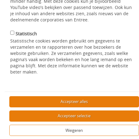
minder handig. Met deze cookies kun je bijvoorbeeld
YouTube video's bekijken over passend toewijzen. Ook kun
je inhoud van andere websites zien, zoals nieuws van de
Deze inhoud wordt geblokkeerd.
deelnemende corporaties van Entree.
Geef toestemming via de
cookie-instellingen
om deze
inhoud te bekijken.
Statistisch
Statistische cookies worden gebruikt om gegevens te
verzamelen en te rapporteren over hoe bezoekers de
website gebruiken. Ze verzamelen gegevens, zoals welke
pagina’s vaak worden bekeken en hoe lang iemand op een
pagina blijft. Met deze informatie kunnen we de website
beter maken.
Aanbod
Op de homepage vindt u alle aangeboden woningen. Dit zijn
Accepteer alles
de op dat moment aangeboden woningen van de
woningcorporaties. Het aanbod wordt iedere dag ververst.
Accepteer selectie
Mijn WoonWens
Met de vier iconen op de pagina kunt u aangeven waar u naar
Weigeren
op zoek bent. U geeft eerst aan of u op zoek bent naar een
woning of naar overig aanbod. Dit kunnen parkeerplaatsen,