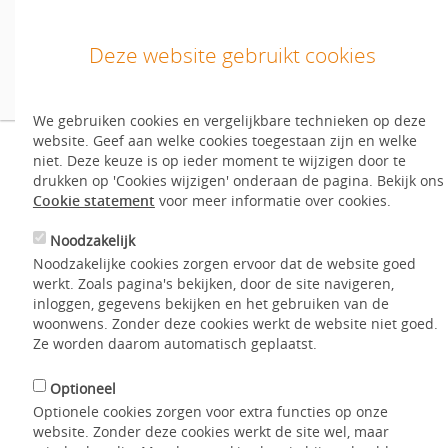
Deze website gebruikt cookies
We gebruiken cookies en vergelijkbare technieken op deze
Inloggen
website. Geef aan welke cookies toegestaan zijn en welke
Inloggen/inschrijven
Hoe werkt deze website?
niet. Deze keuze is op ieder moment te wijzigen door te
drukken op 'Cookies wijzigen' onderaan de pagina. Bekijk ons
Nog geen account?
Start hier
.
Cookie statement
voor meer informatie over cookies.
Noodzakelijk
Home
Hoe werkt het?
Laatste nieuws
English
Noodzakelijke cookies zorgen ervoor dat de website goed
Hoe werkt deze website?
werkt. Zoals pagina's bekijken, door de site navigeren,
Aanbod
inloggen, gegevens bekijken en het gebruiken van de
woonwens. Zonder deze cookies werkt de website niet goed.
Mijn WoonWens
Ze worden daarom automatisch geplaatst.
Welkom op de website van Entree! Via deze website bieden
de woningcorporaties in de regio Arnhem-Nijmegen hun
Hoe werkt het?
Optioneel
huurwoningen aan. Bent u op zoek naar een (andere)
Optionele cookies zorgen voor extra functies op onze
huurwoning in deze regio? Via onderstaande film krijgt u een
Contact
website. Zonder deze cookies werkt de site wel, maar
uitleg over de werking van deze website.