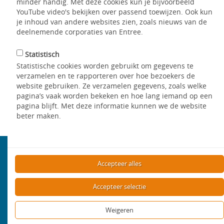
minder handig. Met deze cookies kun je bijvoorbeeld
ook op de website van de
YouTube video's bekijken over passend toewijzen. Ook kun
urgentiecommissie:
www.urgentiecommissie.nl
. Daar kunt u
je inhoud van andere websites zien, zoals nieuws van de
alles lezen. Over hoe u een urgentie kunt aanvragen. Ook
deelnemende corporaties van Entree.
staat daar welke regels daarbij gelden en wat voor mensen in
de urgentiecommissie zitten.
Statistisch
Statistische cookies worden gebruikt om gegevens te
verzamelen en te rapporteren over hoe bezoekers de
Delen
website gebruiken. Ze verzamelen gegevens, zoals welke
pagina’s vaak worden bekeken en hoe lang iemand op een
pagina blijft. Met deze informatie kunnen we de website
Terug
beter maken.
Aanbod
Accepteer alles
Bekijk het aanbod
Accepteer selectie
Mijn WoonWens
Weigeren