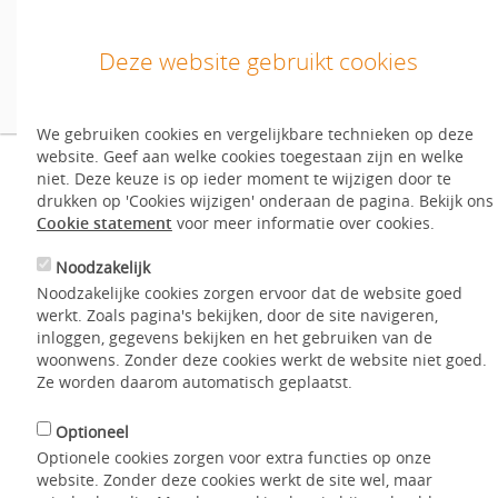
Deze website gebruikt cookies
We gebruiken cookies en vergelijkbare technieken op deze
Inloggen
website. Geef aan welke cookies toegestaan zijn en welke
Inloggen/inschrijven
Hoe vraag ik urgentie
niet. Deze keuze is op ieder moment te wijzigen door te
drukken op 'Cookies wijzigen' onderaan de pagina. Bekijk ons
Nog geen account?
Start hier
.
Cookie statement
voor meer informatie over cookies.
aan?
Noodzakelijk
English
Noodzakelijke cookies zorgen ervoor dat de website goed
werkt. Zoals pagina's bekijken, door de site navigeren,
Home
Aanbod
Hoe werkt het?
Urgentie en klachten
inloggen, gegevens bekijken en het gebruiken van de
woonwens. Zonder deze cookies werkt de website niet goed.
Hoe vraag ik urgentie aan?
Mijn WoonWens
Ze worden daarom automatisch geplaatst.
Hoe werkt het?
Optioneel
Optionele cookies zorgen voor extra functies op onze
Voor het aanvragen van urgentie kunt u
contact
opnemen
Contact
website. Zonder deze cookies werkt de site wel, maar
met één van de Entree corporaties. Meer informatie vindt u