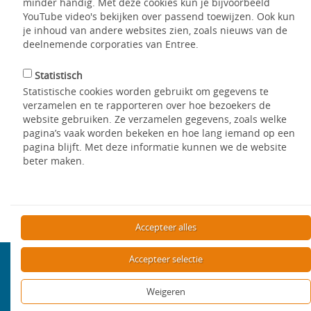
minder handig. Met deze cookies kun je bijvoorbeeld
YouTube video's bekijken over passend toewijzen. Ook kun
je inhoud van andere websites zien, zoals nieuws van de
deelnemende corporaties van Entree.
De website werkt op elke browser. Werkt de website van
Entree niet goed op uw computer? Dan kan het zijn dat u een
oudere versie gebruikt. Wij raden u aan uw browser bij te
Statistisch
werken.
Statistische cookies worden gebruikt om gegevens te
verzamelen en te rapporteren over hoe bezoekers de
website gebruiken. Ze verzamelen gegevens, zoals welke
pagina’s vaak worden bekeken en hoe lang iemand op een
pagina blijft. Met deze informatie kunnen we de website
beter maken.
Delen
Terug
Accepteer alles
Accepteer selectie
Aanbod
Weigeren
Bekijk het aanbod