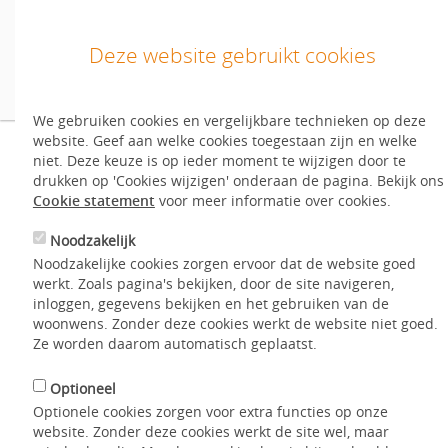
Deze website gebruikt cookies
We gebruiken cookies en vergelijkbare technieken op deze
Inloggen
website. Geef aan welke cookies toegestaan zijn en welke
Inloggen/inschrijven
Welke browser kan ik het
niet. Deze keuze is op ieder moment te wijzigen door te
drukken op 'Cookies wijzigen' onderaan de pagina. Bekijk ons
Nog geen account?
Start hier
.
Cookie statement
voor meer informatie over cookies.
beste gebruiken om de
Noodzakelijk
English
website goed te
Noodzakelijke cookies zorgen ervoor dat de website goed
werkt. Zoals pagina's bekijken, door de site navigeren,
Aanbod
inloggen, gegevens bekijken en het gebruiken van de
bekijken?
woonwens. Zonder deze cookies werkt de website niet goed.
Mijn WoonWens
Ze worden daarom automatisch geplaatst.
Hoe werkt het?
Optioneel
Home
Hoe werkt het?
Vragen over de website
Optionele cookies zorgen voor extra functies op onze
Contact
Met welke browser kan ik de website goed bekijken?
website. Zonder deze cookies werkt de site wel, maar