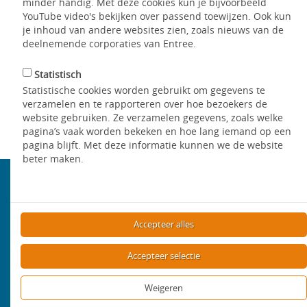
minder handig. Met deze cookies kun je bijvoorbeeld
correspondentie, uw eventuele gemiste afspraken en uw
YouTube video's bekijken over passend toewijzen. Ook kun
wijzigingen. Wanneer u bent ingelogd, ziet u bovenaan de
je inhoud van andere websites zien, zoals nieuws van de
website uw naam. Klik hierop om naar uw account te gaan.
deelnemende corporaties van Entree.
Statistisch
Delen
Statistische cookies worden gebruikt om gegevens te
verzamelen en te rapporteren over hoe bezoekers de
website gebruiken. Ze verzamelen gegevens, zoals welke
Terug
pagina’s vaak worden bekeken en hoe lang iemand op een
pagina blijft. Met deze informatie kunnen we de website
beter maken.
Aanbod
Bekijk het aanbod
Accepteer alles
Accepteer selectie
Mijn WoonWens
Weigeren
Woning zoeken