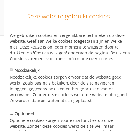
Deze website gebruikt cookies
We gebruiken cookies en vergelijkbare technieken op deze
Inloggen
website. Geef aan welke cookies toegestaan zijn en welke
Inloggen/inschrijven
Wat vind ik bij ‘Mijn
niet. Deze keuze is op ieder moment te wijzigen door te
drukken op 'Cookies wijzigen' onderaan de pagina. Bekijk ons
Nog geen account?
Start hier
.
Cookie statement
voor meer informatie over cookies.
Entree’?
Noodzakelijk
English
Noodzakelijke cookies zorgen ervoor dat de website goed
werkt. Zoals pagina's bekijken, door de site navigeren,
Home
Aanbod
Hoe werkt het?
Vragen over de website
inloggen, gegevens bekijken en het gebruiken van de
woonwens. Zonder deze cookies werkt de website niet goed.
Wat vind ik bij ‘Mijn Entree’?
Mijn WoonWens
Ze worden daarom automatisch geplaatst.
Hoe werkt het?
Optioneel
Optionele cookies zorgen voor extra functies op onze
Op 'Mijn Entree' vindt u uw gegevens, uw lopende reacties,
Contact
website. Zonder deze cookies werkt de site wel, maar
uw definitieve reacties, uw favorieten, uw aanbiedingen, uw