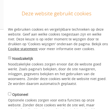
Deze website gebruikt cookies
We gebruiken cookies en vergelijkbare technieken op deze
Inloggen
website. Geef aan welke cookies toegestaan zijn en welke
Inloggen/inschrijven
Waarom zie ik altijd al
niet. Deze keuze is op ieder moment te wijzigen door te
drukken op 'Cookies wijzigen' onderaan de pagina. Bekijk ons
Nog geen account?
Start hier
.
Cookie statement
voor meer informatie over cookies.
het aanbod?
Noodzakelijk
English
Noodzakelijke cookies zorgen ervoor dat de website goed
werkt. Zoals pagina's bekijken, door de site navigeren,
Home
Aanbod
Hoe werkt het?
Woning zoeken
inloggen, gegevens bekijken en het gebruiken van de
woonwens. Zonder deze cookies werkt de website niet goed.
Waarom zie ik altijd al het aanbod?
Mijn WoonWens
Ze worden daarom automatisch geplaatst.
Hoe werkt het?
Optioneel
Optionele cookies zorgen voor extra functies op onze
Entree sorteert het aanbod op basis van uw WoonWensen en
Contact
website. Zonder deze cookies werkt de site wel, maar
uw inschrijfgegevens. De best passende woningen staan