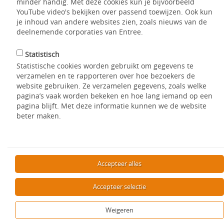
minder handig. Met deze cookies kun je bijvoorbeeld
bovenaan het overzicht. Soms is er geen aanbod dat helemaal
YouTube video's bekijken over passend toewijzen. Ook kun
overeenkomt met uw WoonWensen. Entree doet u dan
je inhoud van andere websites zien, zoals nieuws van de
voorstellen uit het aanbod dat niet helemaal overeenkomt,
deelnemende corporaties van Entree.
maar mogelijk toch interessant voor u is.
Als u bent ingelogd, ziet u de woningadvertenties
Statistisch
onderverdeeld in een groene, oranje en rode balk. De
Statistische cookies worden gebruikt om gegevens te
woningen onder de groene balk passen precies bij uw basis
verzamelen en te rapporteren over hoe bezoekers de
WoonWensen, zoals locatie, huurprijs en woningtype. Onder
website gebruiken. Ze verzamelen gegevens, zoals welke
de oranje balk staan de woningen die niet aan een (of meer)
pagina’s vaak worden bekeken en hoe lang iemand op een
van deze wensen voldoen, maar waar u wel passend voor
pagina blijft. Met deze informatie kunnen we de website
bent. Onder de rode balk staan de woningen waar u niet
beter maken.
passend voor bent, bijvoorbeeld omdat u niet voldoet aan de
inkomensgrenzen.
Accepteer alles
Delen
Accepteer selectie
Weigeren
Terug